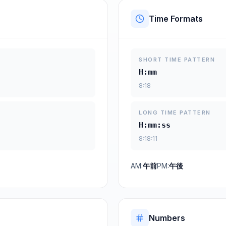
Time Formats
SHORT TIME PATTERN
H:mm
8:18
LONG TIME PATTERN
H:mm:ss
8:18:11
AM:
午前
PM:
午後
Numbers