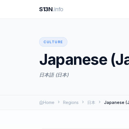
S13N
.info
CULTURE
Japanese (J
日本語 (日本)
Home
Regions
日本
Japanese (