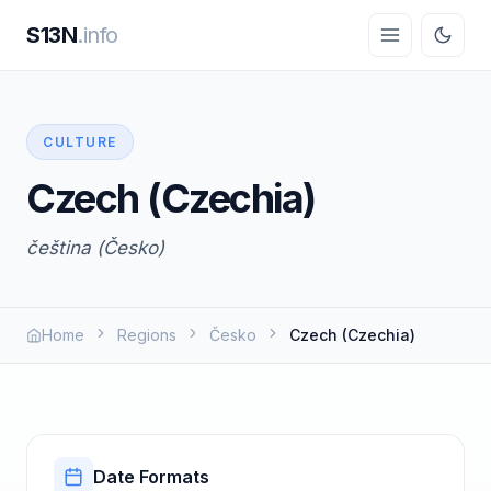
S13N
.info
CULTURE
Czech (Czechia)
čeština (Česko)
Home
Regions
Česko
Czech (Czechia)
Date Formats